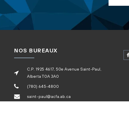
NOS BUREAUX
C.P. 1925 4617, 50e Avenue Saint-Paul,
Alberta T0A 3A0
(780) 645-4800
saint-paul@acfa.ab.ca
ive Coco'Nuts Inc.