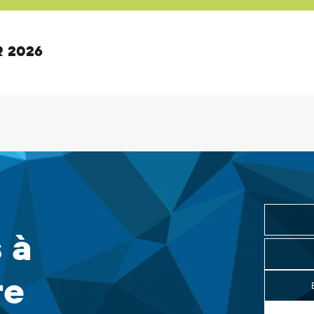
 2026
 à
re